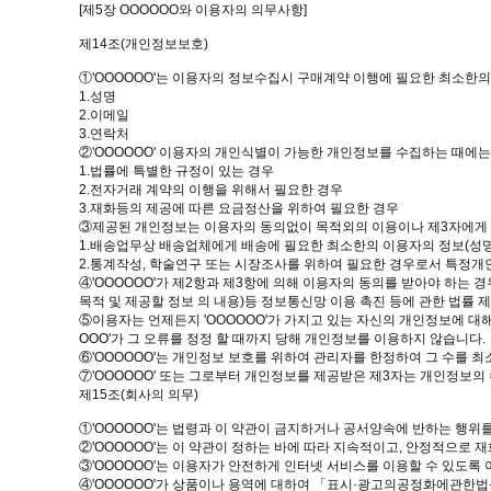
[제5장 OOOOOO와 이용자의 의무사항]
제14조(개인정보보호)
①'OOOOOO'는 이용자의 정보수집시 구매계약 이행에 필요한 최소한의
1.성명
2.이메일
3.연락처
②'OOOOOO' 이용자의 개인식별이 가능한 개인정보를 수집하는 때에는
1.법률에 특별한 규정이 있는 경우
2.전자거래 계약의 이행을 위해서 필요한 경우
3.재화등의 제공에 따른 요금정산을 위하여 필요한 경우
③제공된 개인정보는 이용자의 동의없이 목적외의 이용이나 제3자에게 제공 
1.배송업무상 배송업체에게 배송에 필요한 최소한의 이용자의 정보(성명,
2.통계작성, 학술연구 또는 시장조사를 위하여 필요한 경우로서 특정개
④'OOOOOO'가 제2항과 제3항에 의해 이용자의 동의를 받아야 하는 
목적 및 제공할 정보 의 내용)등 정보통신망 이용 촉진 등에 관한 법률 
⑤이용자는 언제든지 'OOOOOO'가 가지고 있는 자신의 개인정보에 대해
OOO'가 그 오류를 정정 할 때까지 당해 개인정보를 이용하지 않습니다.
⑥'OOOOOO'는 개인정보 보호를 위하여 관리자를 한정하여 그 수를 
⑦'OOOOOO' 또는 그로부터 개인정보를 제공받은 제3자는 개인정보의
제15조(회사의 의무)
①'OOOOOO'는 법령과 이 약관이 금지하거나 공서양속에 반하는 행위를
②'OOOOOO'는 이 약관이 정하는 바에 따라 지속적이고, 안정적으로 
③'OOOOOO'는 이용자가 안전하게 인터넷 서비스를 이용할 수 있도록
④'OOOOOO'가 상품이나 용역에 대하여 「표시·광고의공정화에관한법