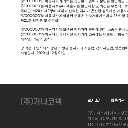
①'OOOOOO'느 이용자가 제기하는 정당한 의견이나 불만을 반영하고
②'OOOOOO'는 이용자로부터 제출되는 불만사항 및 의견은 우선적으로
③다만, 제20조 제2항에 대하여 신속한 처리가 곤란한 경우에는 이용자
④'OOOOOO'와 이용자간에 발생한 분쟁은 전자거래기본법 제28조 및
제21조(재판권 및 준거법)
①'OOOOOO'와 이용자간에 발생한 전자거래 분쟁에 관한 소송은 민
②'OOOOOO'와 이용자간에 제기된 전자거래 소송에는 대한민국 법을 
제22조(약관외 준칙)
당 약관에 명시되지 않은 사항은 전자거래 기본법, 전자서명법, 방문판매
시행일자 : 2020 년 12월 01일
(주)가나코넥
회사소개
이용약관
(주)가나코넥 | 대표.이상군
자동화 사업부 : 경기도 시흥시 금오
용접기 사업부 : 서울시 구로구 경인