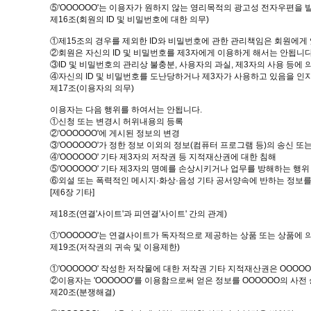
⑤'OOOOOO'는 이용자가 원하지 않는 영리목적의 광고성 전자우편을 
제16조(회원의 ID 및 비밀번호에 대한 의무)
①제15조의 경우를 제외한 ID와 비밀번호에 관한 관리책임은 회원에게
②회원은 자신의 ID 및 비밀번호를 제3자에게 이용하게 해서는 안됩니다
③ID 및 비밀번호의 관리상 불충분, 사용자의 과실, 제3자의 사용 등에 
④자신의 ID 및 비밀번호를 도난당하거나 제3자가 사용하고 있음을 인지한
제17조(이용자의 의무)
이용자는 다음 행위를 하여서는 안됩니다.
①신청 또는 변경시 허위내용의 등록
②'OOOOOO'에 게시된 정보의 변경
③'OOOOOO'가 정한 정보 이외의 정보(컴퓨터 프로그램 등)의 송신 또
④'OOOOOO' 기타 제3자의 저작권 등 지적재산권에 대한 침해
⑤'OOOOOO' 기타 제3자의 명예를 손상시키거나 업무를 방해하는 행위
⑥외설 또는 폭력적인 메시지·화상·음성 기타 공서양속에 반하는 정보를
[제6장 기타]
제18조(연결'사이트'과 피연결'사이트' 간의 관계)
①'OOOOOO'는 연결사이트가 독자적으로 제공하는 상품 또는 상품에
제19조(저작권의 귀속 및 이용제한)
①'OOOOOO' 작성한 저작물에 대한 저작권 기타 지적재산권은 OOOO
②이용자는 'OOOOOO'를 이용함으로써 얻은 정보를 OOOOOO의 사전
제20조(분쟁해결)