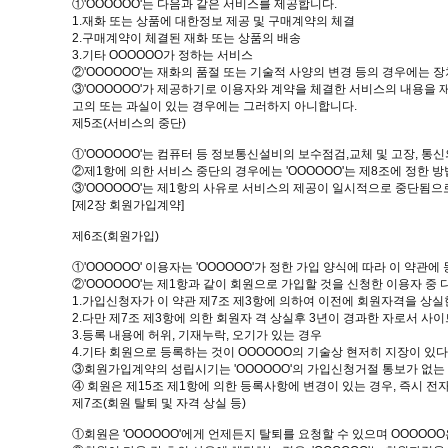
①'OOOOOO'는 다음과 같은 서비스를 제공합니다.
1.재화 또는 상품에 대한정보 제공 및 구매계약의 체결
2.구매계약이 체결된 재화 또는 상품의 배송
3.기타 OOOOOO가 정하는 서비스
②'OOOOOO'는 재화의 품절 또는 기술적 사양의 변경 등의 경우에는 
③'OOOOOO'가 제공하기로 이용자와 계약을 체결한 서비스의 내용을 재
고의 또는 과실이 있는 경우에는 그러하지 아니합니다.
제5조(서비스의 중단)
①'OOOOOO'는 컴퓨터 등 정보통신설비의 보수점검,교체 및 고장, 
②제1항에 의한 서비스 중단의 경우에는 'OOOOOO'는 제8조에 정한
③'OOOOOO'는 제1항의 사유로 서비스의 제공이 일시적으로 중단됨으로
[제2장 회원가입계약]
제6조(회원가입)
①'OOOOOO' 이용자는 'OOOOOO'가 정한 가입 양식에 따라 이 
②'OOOOOO'는 제1항과 같이 회원으로 가입할 것을 신청한 이용자 중
1.가입신청자가 이 약관 제7조 제3항에 의하여 이전에 회원자격을 상실
2.다만 제7조 제3항에 의한 회원자 격 상실후 3년이 경과한 자로서 사
3.등록 내용에 허위, 기재누락, 오기가 있는 경우
4.기타 회원으로 등록하는 것이 OOOOOO의 기술상 현저히 지장이 있
③회원가입계약의 성립시기는 'OOOOOO'의 가입신청거절 통보가 없는
④ 회원은 제15조 제1항에 의한 등록사항에 변경이 있는 경우, 즉시 전자
제7조(회원 탈퇴 및 자격 상실 등)
①회원은 'OOOOOO'에게 언제든지 탈퇴를 요청할 수 있으며 OOOOO