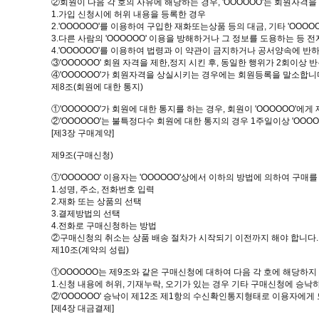
②회원이 다음 각 호의 사유에 해당하는 경우, 'OOOOOO'는 회원자격을
1.가입 신청시에 허위 내용을 등록한 경우
2.'OOOOOO'를 이용하여 구입한 재화또는상품 등의 대금, 기타 'OO
3.다른 사람의 'OOOOOO' 이용을 방해하거나 그 정보를 도용하는 등 
4.'OOOOOO'를 이용하여 법령과 이 약관이 금지하거나 공서양속에 반
③'OOOOOO' 회원 자격을 제한,정지 시킨 후, 동일한 행위가 2회이상
④'OOOOOO'가 회원자격을 상실시키는 경우에는 회원등록을 말소합니다
제8조(회원에 대한 통지)
①'OOOOOO'가 회원에 대한 통지를 하는 경우, 회원이 'OOOOOO'에
②'OOOOOO'는 불특정다수 회원에 대한 통지의 경우 1주일이상 'OOO
[제3장 구매계약]
제9조(구매신청)
①'OOOOOO' 이용자는 'OOOOOO'상에서 이하의 방법에 의하여 구매
1.성명, 주소, 전화번호 입력
2.재화 또는 상품의 선택
3.결제방법의 선택
4.전화로 구매신청하는 방법
②구매신청의 취소는 상품 배송 절차가 시작되기 이전까지 해야 합니다
제10조(계약의 성립)
①OOOOOO는 제9조와 같은 구매신청에 대하여 다음 각 호에 해당하지
1.신청 내용에 허위, 기재누락, 오기가 있는 경우 기타 구매신청에 승낙
②'OOOOOO' 승낙이 제12조 제1항의 수신확인통지형태로 이용자에게 
[제4장 대금결제]